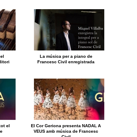
el
La música per a piano de
itori
Francesc Civil enregistrada
tot el
El Cor Geriona presenta NADAL A
de
VEUS amb música de Francesc
Civil