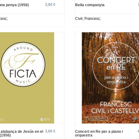
3,00 €
 una penya (1956)
Bella companyia
cesc;
Civil, Francesc;
3,00 €
 alabança de Jesús en el
Concert en Re per a piano i
(1956)
orquestra