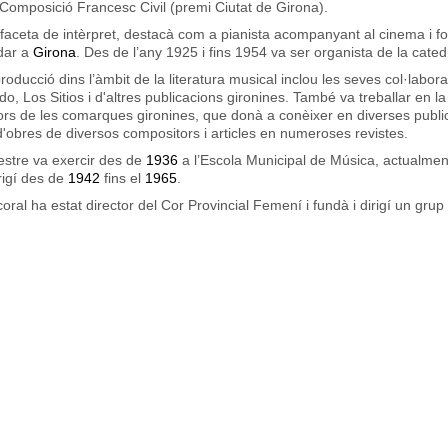
Composició Francesc Civil
(premi Ciutat de Girona).
 faceta de intèrpret, destacà com a pianista acompanyant al cinema i f
adar a
Girona
. Des de l’any 1925 i fins 1954 va ser organista de la cated
roducció dins l’àmbit de la literatura musical inclou les seves col·labo
o, Los Sitios
i d'altres publicacions gironines. També va treballar en 
rs de les comarques gironines, que donà a conèixer en diverses public
d'obres de diversos compositors i articles en numeroses revistes.
stre va exercir des de
1936
a l’
Escola Municipal de Música
, actualme
irigí des de
1942
fins el
1965
.
coral ha estat director del
Cor Provincial Femení
i fundà i dirigí un gru