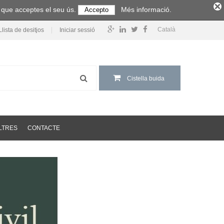
m que acceptes el seu ús.
Més informació.
Accepto
Català
Llista de desitjos
Iniciar sessió
Cistella buida
LTRES
CONTACTE