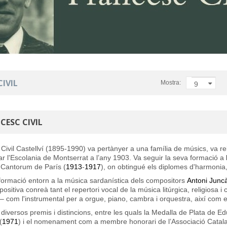
IVIL
Mostra:
9
CESC CIVIL
Civil Castellví (1895-1990) va pertànyer a una família de músics, va r
ar l'Escolania de Montserrat a l’any 1903. Va seguir la seva formació a
 Cantorum de París
(
1913
-
1917
), on obtingué els diplomes d'harmonia,
formació entorn a la música sardanística dels compositors
Antoni Junc
ositiva conreà tant el repertori vocal de la música litúrgica, religiosa i
– com l'instrumental per a orgue, piano, cambra i orquestra, així com e
 diversos premis i distincions, entre les quals la
Medalla de Plata de Ed
(
1971
) i el nomenament com a membre honorari de l’
Associació Catal