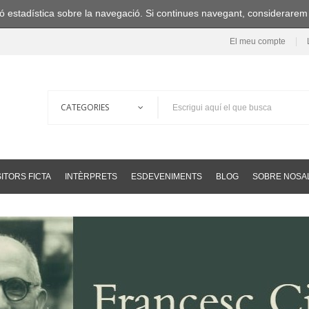
ació estadística sobre la navegació. Si continues navegant, considerare
El meu compte
ITORS FICTA
INTÈRPRETS
ESDEVENIMENTS
BLOG
SOBRE NOSA