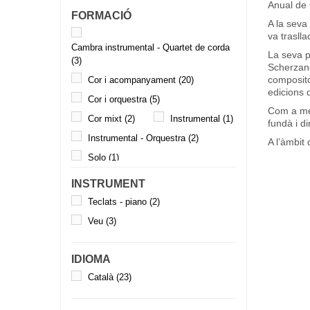
Anual de 
FORMACIÓ
A la seva
va trasll
Cambra instrumental - Quartet de corda
La seva p
(3)
Scherzand
composito
Cor i acompanyament
(20)
edicions 
Cor i orquestra
(5)
Com a me
Cor mixt
(2)
Instrumental
(1)
fundà i d
Instrumental - Orquestra
(2)
A l’àmbit 
Solo
(1)
INSTRUMENT
Teclats - piano
(2)
Veu
(3)
IDIOMA
Català
(23)