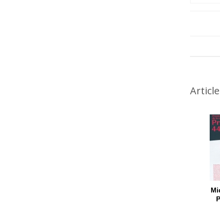
Articl
Miq
P