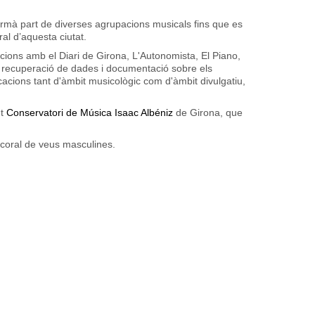
ormà part de diverses agrupacions musicals fins que es
ral d’aquesta ciutat.
racions amb el
Diari de Girona, L'Autonomista, El Piano,
la recuperació de dades i documentació sobre els
acions tant d'àmbit musicològic com d'àmbit divulgatiu,
nt
Conservatori de Música Isaac Albéniz
de Girona, que
p coral de veus masculines.