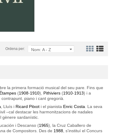
Ordena per:
Nom: A - Z
ebre la primera formació musical del seu pare. Fins que
Étampes
(
1908
-
1910
),
Pithiviers
(
1910
-
1913
) i a
 contrapunt, piano i cant gregorià.
à
, Lluís i
Ricard Pitxot
i el pianista
Enric Costa
. La seva
 civil –cal destacar les harmonitzacions de nadales
l gènere sardanístic.
ucación i Descanso
(
1965
), la
Cruz Caballero de
ana de Compositors
. Des de
1988
, s'instituí el
Concurs