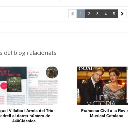
1
2
3
4
5
es del blog relacionats
uel Villalba i Arrels del Trio
Francesc Civil a la Revi
edrell al darrer número de
Musical Catalana
440Clàssica