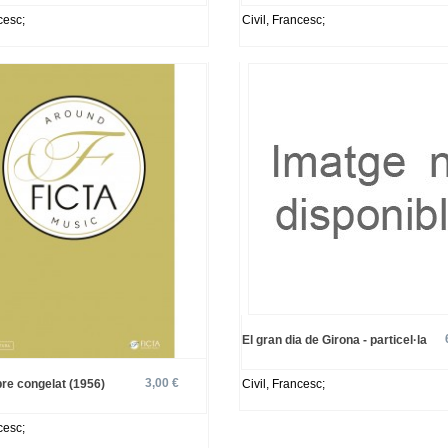
cesc;
Civil, Francesc;
El gran dia de Girona - particel·la
3,00 €
re congelat (1956)
Civil, Francesc;
cesc;