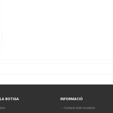
 LA BOTIGA
INFORMACIÓ
tors
Contacti amb nosaltres