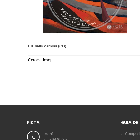
Els bells camins (CD)
Cercós, Josep ;
FICTA
GUIA DE
Composi
Martí
655 94 89 85