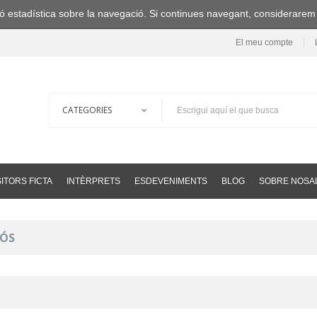
ació estadística sobre la navegació. Si continues navegant, considerare
El meu compte
ITORS FICTA
INTÈRPRETS
ESDEVENIMENTS
BLOG
SOBRE NOSA
CÓS