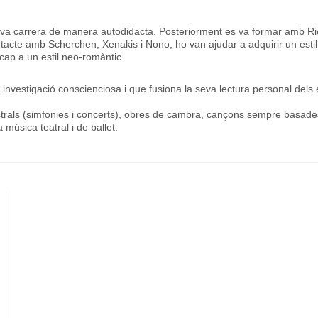
eva carrera de manera autodidacta. Posteriorment es va formar amb Ric
ntacte amb Scherchen, Xenakis i Nono, ho van ajudar a adquirir un estil
c cap a un estil neo-romàntic.
na investigació conscienciosa i que fusiona la seva lectura personal dels 
trals (simfonies i concerts), obres de cambra, cançons sempre basades e
 música teatral i de ballet.