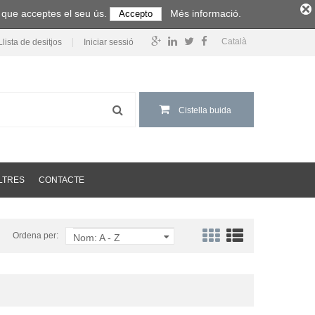
m que acceptes el seu ús.
Més informació.
Accepto
Català
Llista de desitjos
Iniciar sessió
Cistella buida
LTRES
CONTACTE
Ordena per:
Nom: A - Z