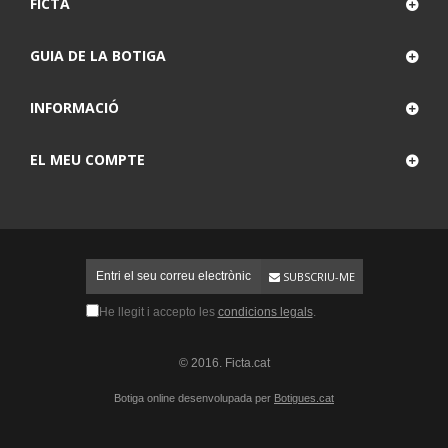
FICTA
GUIA DE LA BOTIGA
INFORMACIÓ
EL MEU COMPTE
SUBSCRIU-ME
He llegit i accepto les
condicions legals
.
© 2016. Ficta.cat
Botiga online desenvolupada per
Botigues.cat