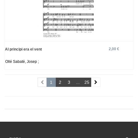
2,00 €
Al principi era el vent
Ollé Sabaté, Josep ;
1
2
3
...
25