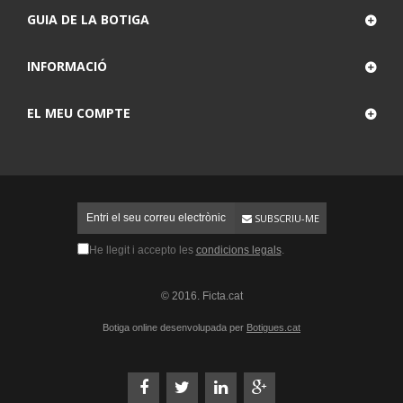
GUIA DE LA BOTIGA
INFORMACIÓ
EL MEU COMPTE
SUBSCRIU-ME
He llegit i accepto les
condicions legals
.
© 2016. Ficta.cat
Botiga online desenvolupada per
Botigues.cat