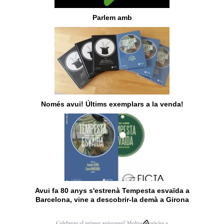
Parlem amb
Només avui! Últims exemplars a la venda!
Avui fa 80 anys s'estrenà Tempesta esvaïda a
Barcelona, vine a descobrir-la demà a Girona