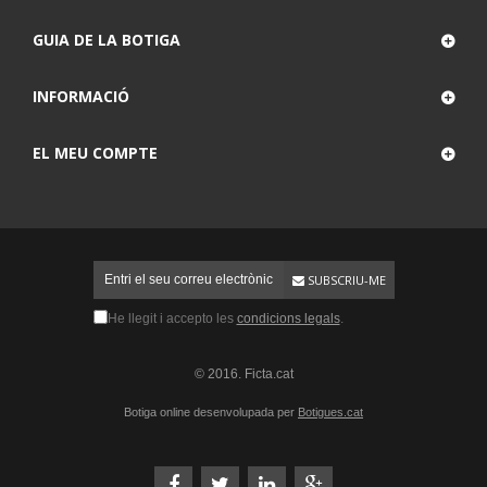
GUIA DE LA BOTIGA
INFORMACIÓ
EL MEU COMPTE
SUBSCRIU-ME
He llegit i accepto les
condicions legals
.
© 2016. Ficta.cat
Botiga online desenvolupada per
Botigues.cat