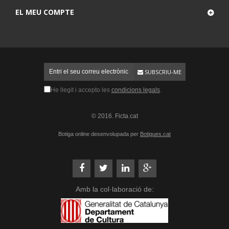
EL MEU COMPTE
SUBSCRIU-ME
He llegit i accepto les
condicions legals
.
© 2016. Ficta.cat
Botiga online desenvolupada per
Botigues.cat
Amb la col·laboració de: