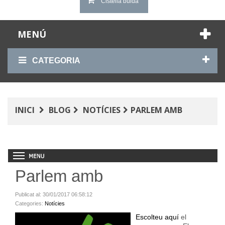
Cistella buida
MENÚ
CATEGORIA
INICI
BLOG
NOTÍCIES
PARLEM AMB
Parlem amb
Publicat al: 30/01/2017 06:58:12
Categories:
Notícies
Escolteu aquí
el