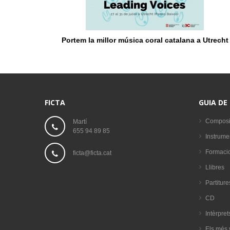
Portem la millor música coral catalana a Utrecht
FICTA
GUIA DE
Composi
Martí
655 94 89 85
Instrume
Formaci
ficta@ficta.cat
Llibres
Partiture
CD
Intèrpret
Els més 