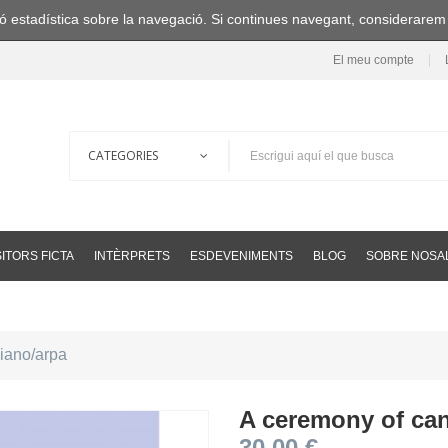
ació estadística sobre la navegació. Si continues navegant, considerare
El meu compte
ITORS FICTA
INTÈRPRETS
ESDEVENIMENTS
BLOG
SOBRE NOSA
piano/arpa
A ceremony of cant
30,00 €