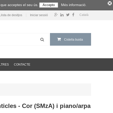
m que acceptes el seu ús.
Més informació.
Accepto
Català
Llista de desitjos
Iniciar sessió
Cistella buida
LTRES
CONTACTE
icles - Cor (SMzA) i piano/arpa