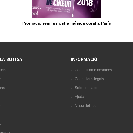
Promocionem la nostra música coral a París
 LA BOTIGA
INFORMACIÓ
tors
Contacti amb nosaltres
nts
Condicions legals
ons
Sobre nosaltres
Ajuda
s
Mapa del lloc
s
venuts