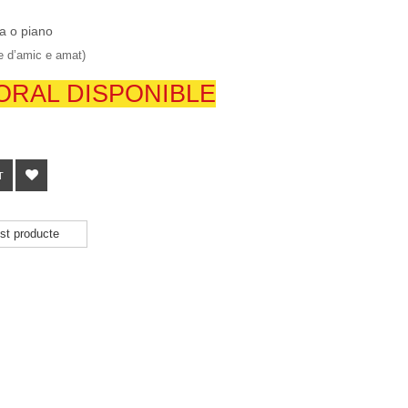
a o piano
e d’amic e amat)
ORAL DISPONIBLE
T
st producte