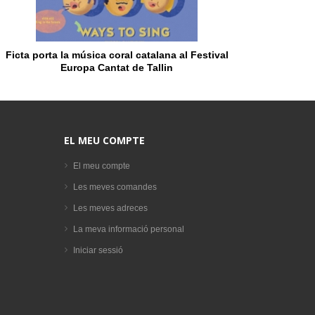
Ficta porta la música coral catalana al Festival
Europa Cantat de Tallin
EL MEU COMPTE
El meu compte
Les meves comandes
Les meves adreces
La meva informació personal
Iniciar sessió