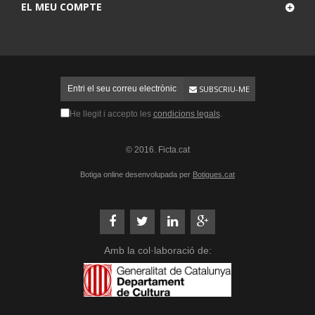
EL MEU COMPTE
SUBSCRIU-ME
He llegit i accepto les
condicions legals
.
© 2016. Ficta.cat
Botiga online desenvolupada per
Botigues.cat
Amb la col·laboració de: