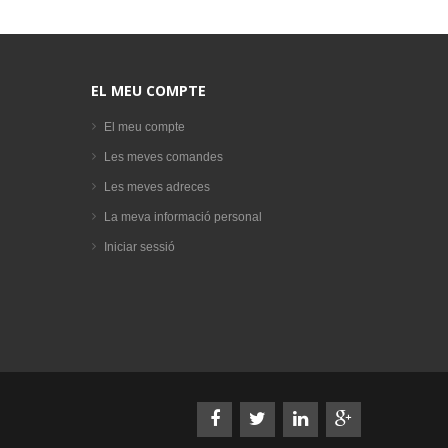
EL MEU COMPTE
El meu compte
Les meves comandes
Les meves adreces
La meva informació personal
Iniciar sessió