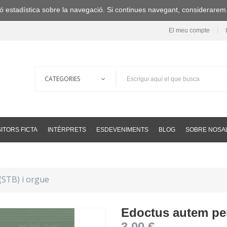
ació estadística sobre la navegació. Si continues navegant, considerare
El meu compte
ITORS FICTA
INTÈRPRETS
ESDEVENIMENTS
BLOG
SOBRE NOSA
(STB) i orgue
Edoctus autem per
3,00 €