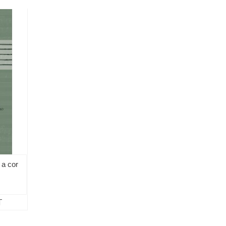
 a cor
T