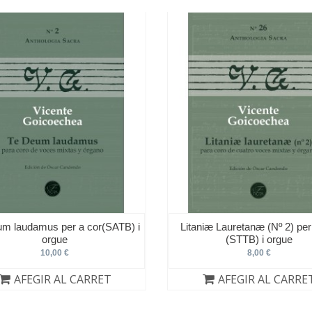
m laudamus per a cor(SATB) i
Litaniæ Lauretanæ (Nº 2) per
orgue
(STTB) i orgue
10,00 €
8,00 €
AFEGIR AL CARRET
AFEGIR AL CARRE