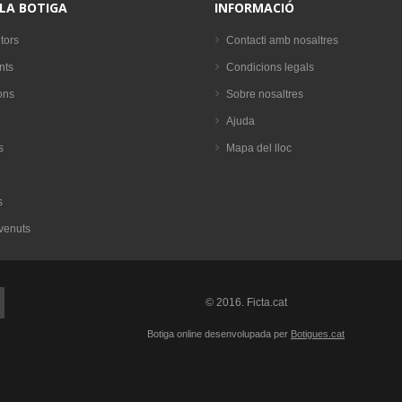
 LA BOTIGA
INFORMACIÓ
tors
Contacti amb nosaltres
nts
Condicions legals
ons
Sobre nosaltres
Ajuda
s
Mapa del lloc
s
venuts
© 2016. Ficta.cat
Botiga online desenvolupada per
Botigues.cat