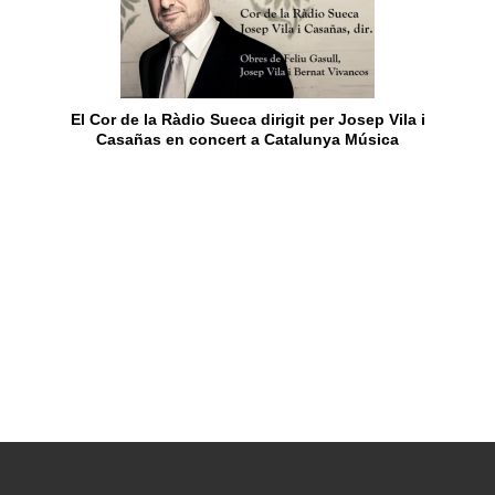
El Cor de la Ràdio Sueca dirigit per Josep Vila i
Casañas en concert a Catalunya Música