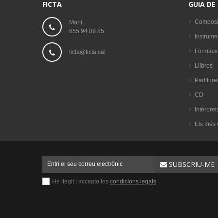
FICTA
GUIA DE
Composi
Martí
655 94 89 85
Instrume
Formaci
ficta@ficta.cat
Llibres
Partiture
CD
Intèrpret
Els més 
SUBSCRIU-ME
He llegit i accepto les
condicions legals
.