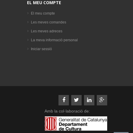
EL MEU COMPTE
El meu compte
Les meves comandes
Les meves adreces
La meva informació personal
Iniciar sessió
Amb la col·laboració de: