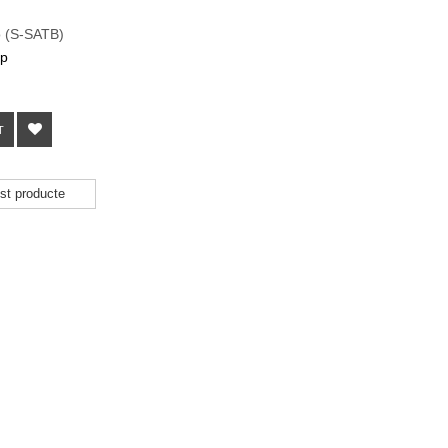
o (S-SATB)
ep
T
st producte