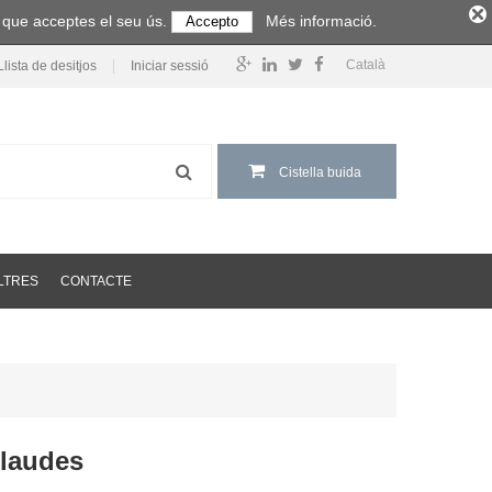
m que acceptes el seu ús.
Més informació.
Accepto
Català
Llista de desitjos
Iniciar sessió
Cistella buida
LTRES
CONTACTE
 laudes