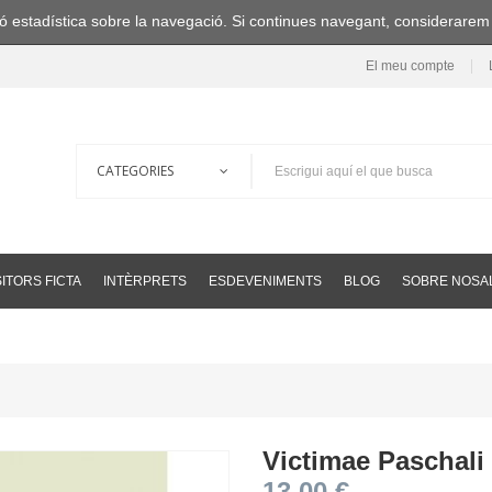
ació estadística sobre la navegació. Si continues navegant, considerare
El meu compte
ITORS FICTA
INTÈRPRETS
ESDEVENIMENTS
BLOG
SOBRE NOSA
Victimae Paschali
13,00 €