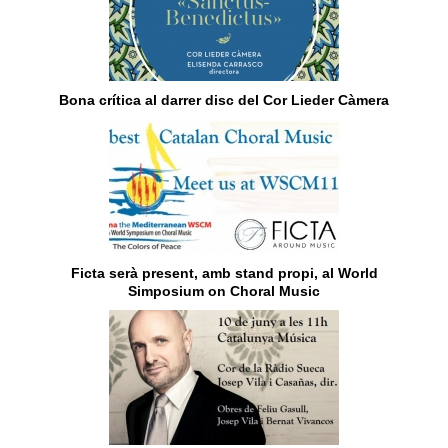
Bona crítica al darrer disc del Cor Lieder Càmera
Ficta serà present, amb stand propi, al World
Simposium on Choral Music