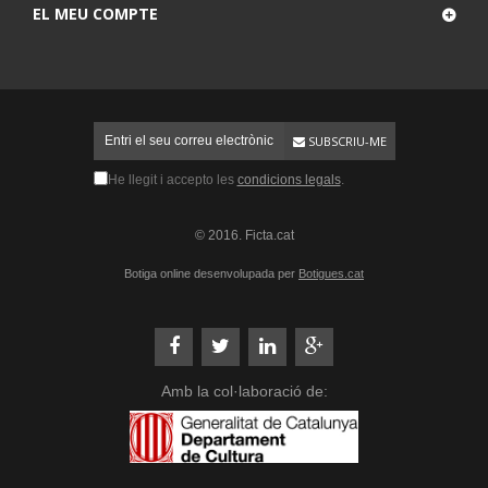
EL MEU COMPTE
SUBSCRIU-ME
He llegit i accepto les
condicions legals
.
© 2016. Ficta.cat
Botiga online desenvolupada per
Botigues.cat
Amb la col·laboració de: