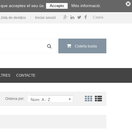
m que acceptes el seu ús.
Més informació.
Accepto
Català
Llista de desitjos
Iniciar sessió
Cistella buida
LTRES
CONTACTE
Ordena per:
Nom: A - Z