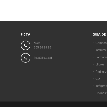
FICTA
GUIA DE
Composi
Martí
655 94 89 85
Instrume
Formaci
ficta@ficta.cat
Llibres
Partiture
CD
Intèrpret
Els més 