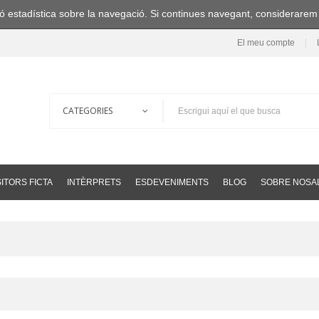
ació estadística sobre la navegació. Si continues navegant, considerare
El meu compte
ITORS FICTA
INTÈRPRETS
ESDEVENIMENTS
BLOG
SOBRE NOSA