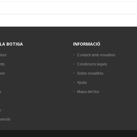
 LA BOTIGA
INFORMACIÓ
tors
Contacti amb nosaltres
nts
Condicions legals
ons
Sobre nosaltres
Ajuda
s
Mapa del lloc
s
venuts