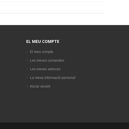
EL MEU COMPTE
El meu compte
Les meves comandes
Les meves adreces
La meva informació personal
Iniciar sessió