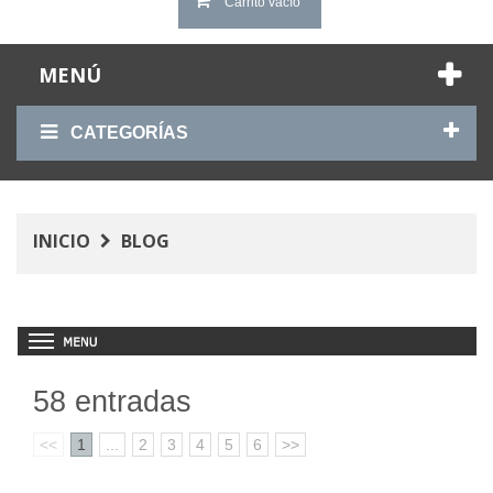
Carrito vacío
MENÚ
CATEGORÍAS
INICIO
BLOG
58 entradas
<<
1
...
2
3
4
5
6
>>