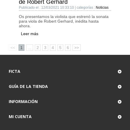
de Robert Gerhard
Publicado el : 12/03/2021 10:33:10 | categorías :
Noticias
Os presentamos la violista que estrenó la sonata
para viola de Robert Gerhard, inédita hasta
ahora.
Leer más
<<
1
...
2
3
4
5
6
>>
FICTA
GUÍA DE LA TIENDA
INFORMACIÓN
MI CUENTA