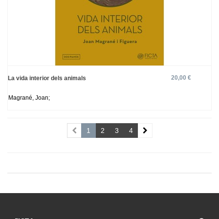
20,00 €
La vida interior dels animals
Magrané, Joan;
1
2
3
4