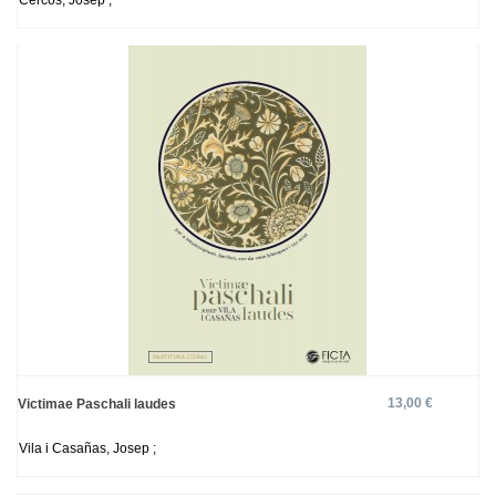
Cercós, Josep ;
13,00 €
Victimae Paschali laudes
Vila i Casañas, Josep ;