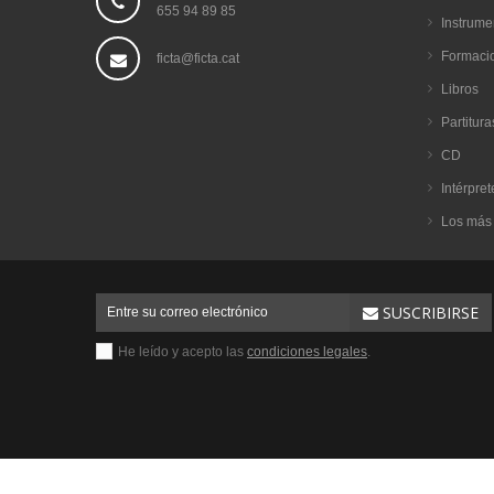
655 94 89 85
Instrume
Formaci
ficta@ficta.cat
Libros
Partitura
CD
Intérpret
Los más
SUSCRIBIRSE
He leído y acepto las
condiciones legales
.