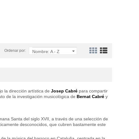
Ordenar por:
Nombre: A - Z
 la dirección artística de
Josep Cabré
para compartir
uto de la investigación musicològica de
Bernat Cabré
y
mana Santa del siglo XVII, a través de una selección de
ácticamente desconocidos, que cubren bastamente este
 de la música del barroco en Cataluña, centrada en la