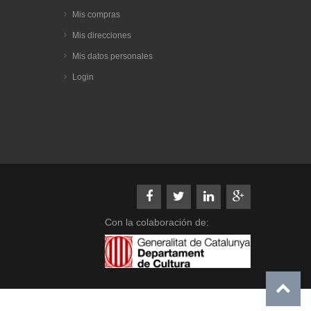
Mis compras
Mis direcciones
Mis datos personales
Login
Con la colaboración de: