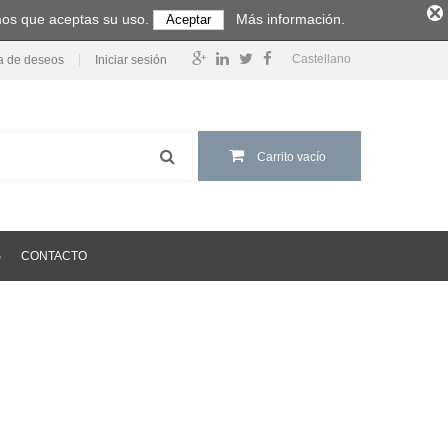
amos que aceptas su uso.
Más información.
Aceptar
Castellano
ta de deseos
Iniciar sesión
Carrito vacío
S
CONTACTO