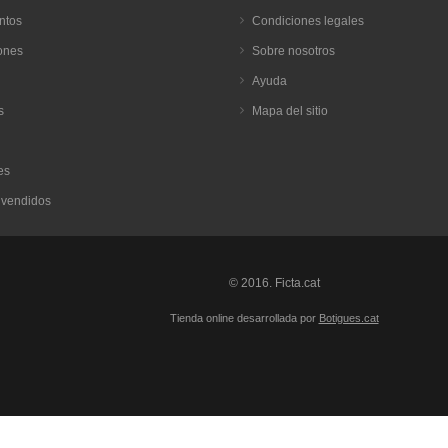
ntos
Condiciones legales
ones
Sobre nosotros
Ayuda
s
Mapa del sitio
es
 vendidos
© 2016. Ficta.cat
Tienda online desarrollada por
Botigues.cat