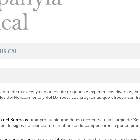
USICAL
ntro de músicos y cantantes, de orígenes y experiencias diversas, bajo
siglos del Renacimiento y del Barroco. Los programas que ofrecen son fr
a del Barroco»
, una propuesta que desea acercarse a la liturgia de Se
ués de siglos de silencio- de un abanico de compositores, algunos pr
n las capillas musicales de Cataluña»
, una muestra variada y extensiva