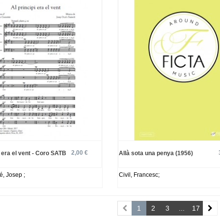
2,00 €
i era el vent - Coro SATB
Allà sota una penya (1956)
é, Josep ;
Civil, Francesc;
1
2
3
...
17