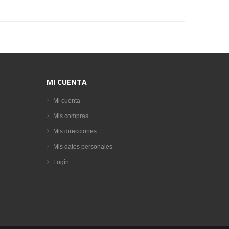
MI CUENTA
Mi cuenta
Mis compras
Mis direcciones
Mis datos personales
Login