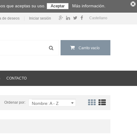
amos que aceptas su uso.
Más información.
Aceptar
Castellano
ta de deseos
Iniciar sesión
Carrito vacío
S
CONTACTO
Ordenar por:
Nombre: A - Z