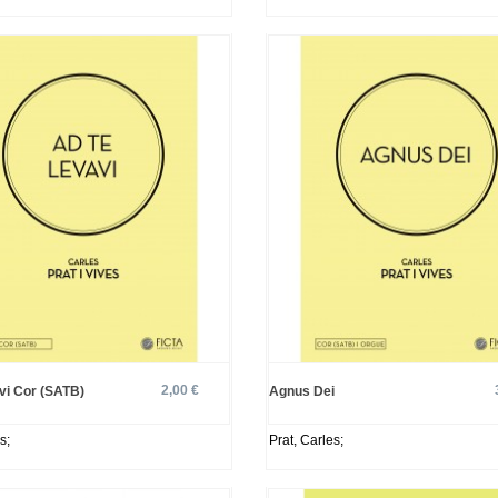
2,00 €
avi Cor (SATB)
Agnus Dei
s;
Prat, Carles;