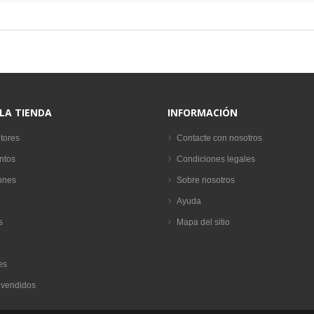
 LA TIENDA
INFORMACIÓN
tores
Contacte con nosotros
ntos
Condiciones legales
ones
Sobre nosotros
Ayuda
s
Mapa del sitio
es
 vendidos