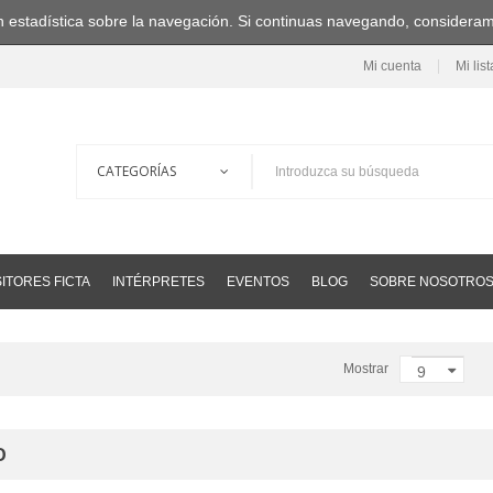
ción estadística sobre la navegación. Si continuas navegando, consider
Mi cuenta
Mi lis
ITORES FICTA
INTÉRPRETES
EVENTOS
BLOG
SOBRE NOSOTRO
Mostrar
9
O