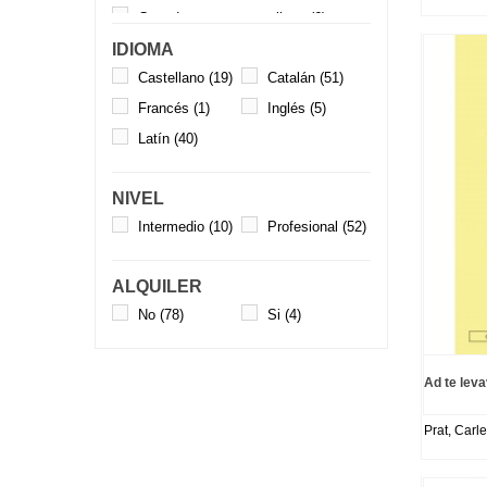
Coro de voces masculinas
(6)
Coro mixto
(59)
IDIOMA
Castellano
(19)
Catalán
(51)
Coro unísono
(1)
Francés
(1)
Inglés
(5)
Coro y acompañamiento
(57)
Latín
(40)
Coro y orquesta
(7)
Cámara instrumental - Cuarteto de
NIVEL
cuerda
(3)
Intermedio
(10)
Profesional
(52)
Vocal - Coro
(15)
Vocal - Solista
(1)
ALQUILER
No
(78)
Si
(4)
Ad te lev
Prat, Carle