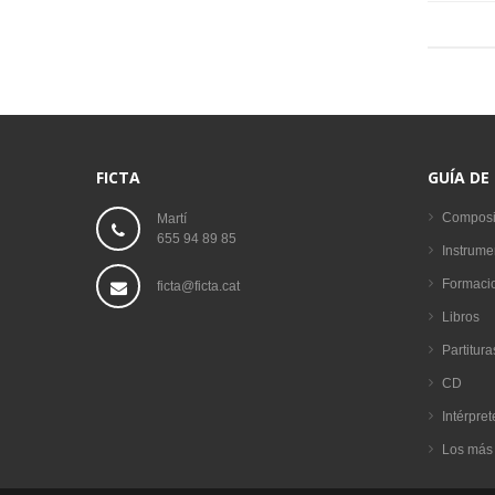
FICTA
GUÍA DE
Composi
Martí
655 94 89 85
Instrume
Formaci
ficta@ficta.cat
Libros
Partitura
CD
Intérpret
Los más