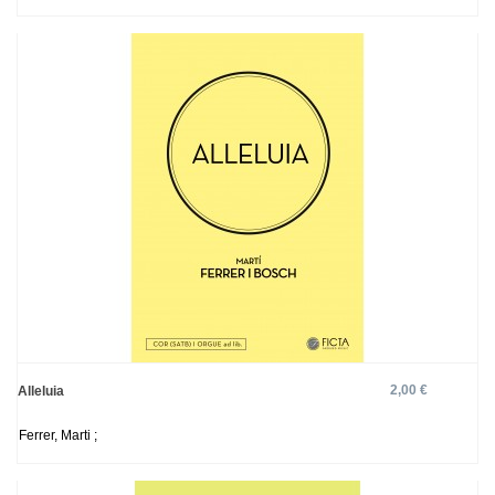
2,00 €
Alleluia
Ferrer, Marti ;