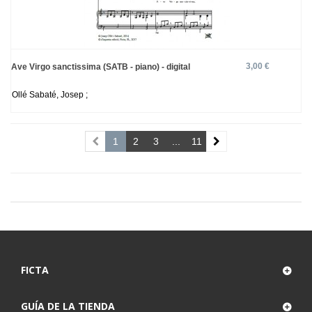
3,00 €
Ave Virgo sanctissima (SATB - piano) - digital
Ollé Sabaté, Josep ;
1
2
3
...
11
FICTA
GUÍA DE LA TIENDA