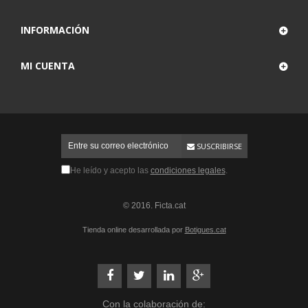
INFORMACIÓN
MI CUENTA
SUSCRIBIRSE
He leído y acepto las
condiciones legales
.
© 2016. Ficta.cat
Tienda online desarrollada por
Botigues.cat
Con la colaboración de: