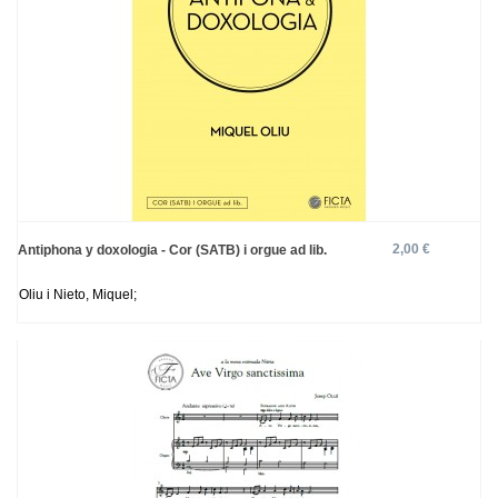
2,00 €
Antiphona y doxologia - Cor (SATB) i orgue ad lib.
Oliu i Nieto, Miquel;