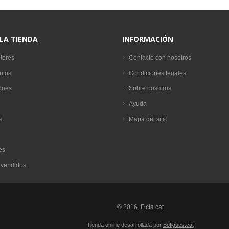
 LA TIENDA
INFORMACIÓN
tores
Contacte con nosotros
ntos
Condiciones legales
ones
Sobre nosotros
Ayuda
s
Mapa del sitio
es
 vendidos
© 2016. Ficta.cat
Tienda online desarrollada por
Botigues.cat