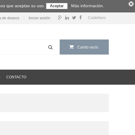
amos que aceptas su uso.
Más información.
Aceptar
Castellano
ta de deseos
Iniciar sesión
Carrito vacío
S
CONTACTO