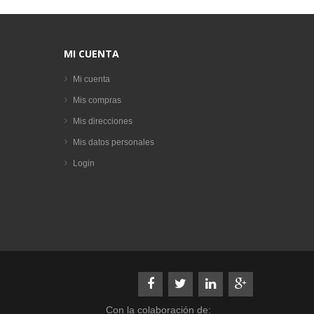
MI CUENTA
Mi cuenta
Mis compras
Mis direcciones
Mis datos personales
Login
Con la colaboración de: