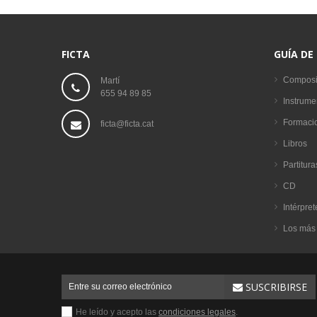
FICTA
GUÍA DE
Composi
Martí
655 94 89 85
Instrume
Formaci
ficta@ficta.cat
Libros
Partitura
CD
Intérpret
Los más
SUSCRIBIRSE
He leído y acepto las
condiciones legales
.