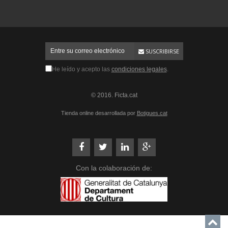
SUSCRIBIRSE
He leído y acepto las
condiciones legales
.
© 2016. Ficta.cat
Tienda online desarrollada por
Botigues.cat
Con la colaboración de: