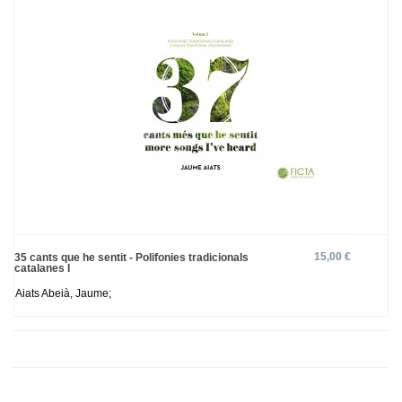
15,00 €
35 cants que he sentit - Polifonies tradicionals
catalanes I
Aiats Abeià, Jaume;