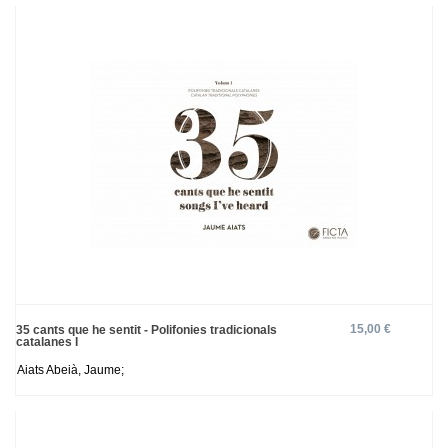
15,00 €
35 cants que he sentit - Polifonies tradicionals
catalanes I
Aiats Abeià, Jaume;