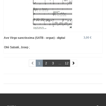
3,00 €
Ave Virgo sanctissima (SATB - orgue) - digital
Ollé Sabaté, Josep ;
1
2
3
...
12