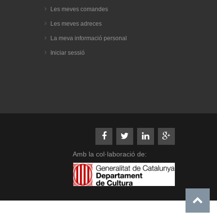
Les meves comandes
Les meves adreces
La meva informació personal
Iniciar sessió
Amb la col·laboració de: