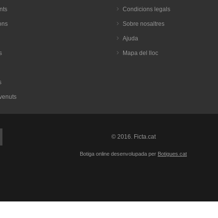
nts
Condicions legals
ons
Sobre nosaltres
Ajuda
s
Mapa del lloc
s
venuts
© 2016. Ficta.cat
Botiga online desenvolupada per
Botigues.cat