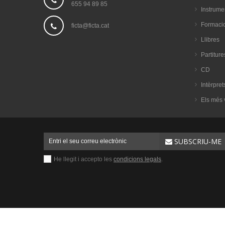
655 94 89 85
Instrume
Formaci
ficta@ficta.cat
Llibres
Partiture
CD
Intèrpret
Els més 
SUBSCRIU-ME
He llegit i accepto les
condicions legals
.