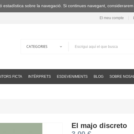
ació estadística sobre la navegació. Si continues navegant, considerare
El meu compte
ITORS FICTA
INTÈRPRETS
ESDEVENIMENTS
BLOG
SOBRE NOSA
El majo discreto
3,00 €