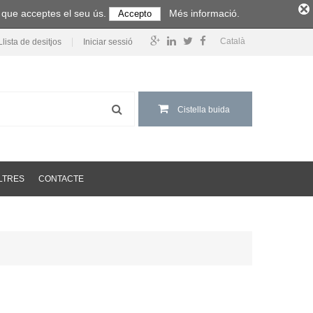
m que acceptes el seu ús.
Més informació.
Accepto
Català
Llista de desitjos
Iniciar sessió
Cistella buida
LTRES
CONTACTE