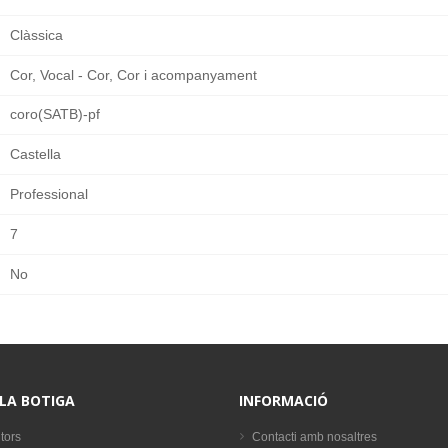
Clàssica
Cor, Vocal - Cor, Cor i acompanyament
coro(SATB)-pf
Castella
Professional
7
No
 LA BOTIGA
INFORMACIÓ
tors
Contacti amb nosaltres