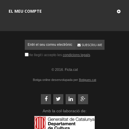
EL MEU COMPTE
SUBSCRIU-ME
He llegit i accepto les
condicions legals
.
© 2016. Ficta.cat
Botiga online desenvolupada per
Botigues.cat
Amb la col·laboració de: