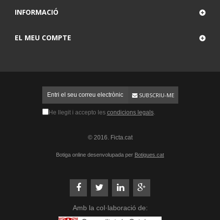
INFORMACIÓ
EL MEU COMPTE
SUBSCRIU-ME
He llegit i accepto les
condicions legals
.
© 2016. Ficta.cat
Botiga online desenvolupada per
Botigues.cat
Amb la col·laboració de: