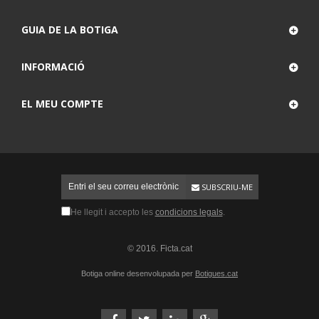
GUIA DE LA BOTIGA
INFORMACIÓ
EL MEU COMPTE
SUBSCRIU-ME
He llegit i accepto les
condicions legals
.
© 2016. Ficta.cat
Botiga online desenvolupada per
Botigues.cat