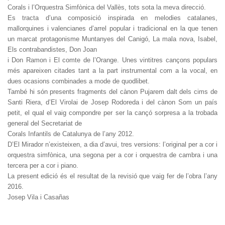
Corals i l’Orquestra Simfònica del Vallès, tots sota la meva direcció.
Es tracta d’una composició inspirada en melodies catalanes,
mallorquines i valencianes d’arrel popular i tradicional en la que tenen
un marcat protagonisme Muntanyes del Canigó, La mala nova, Isabel,
Els contrabandistes, Don Joan
i Don Ramon i El comte de l’Orange. Unes vintitres cançons populars
més apareixen citades tant a la part instrumental com a la vocal, en
dues ocasions combinades a mode de quodlibet.
També hi són presents fragments del cànon Pujarem dalt dels cims de
Santi Riera, d’El Virolai de Josep Rodoreda i del cànon Som un país
petit, el qual el vaig compondre per ser la cançó sorpresa a la trobada
general del Secretariat de
Corals Infantils de Catalunya de l’any 2012.
D’El Mirador n’existeixen, a dia d’avui, tres versions: l’original per a cor i
orquestra simfònica, una segona per a cor i orquestra de cambra i una
tercera per a cor i piano.
La present edició és el resultat de la revisió que vaig fer de l’obra l’any
2016.
Josep Vila i Casañas