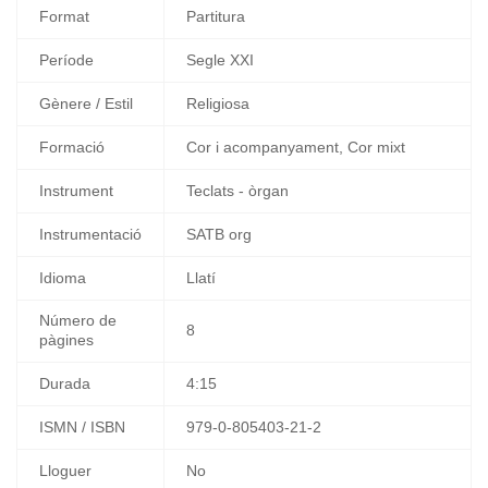
Format
Partitura
Període
Segle XXI
Gènere / Estil
Religiosa
Formació
Cor i acompanyament, Cor mixt
Instrument
Teclats - òrgan
Instrumentació
SATB org
Idioma
Llatí
Número de
8
pàgines
Durada
4:15
ISMN / ISBN
979-0-805403-21-2
Lloguer
No