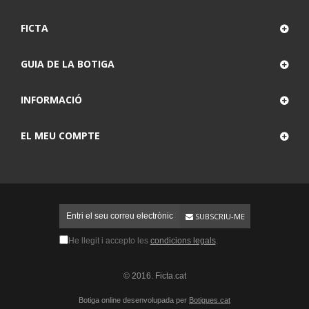
FICTA
GUIA DE LA BOTIGA
INFORMACIÓ
EL MEU COMPTE
SUBSCRIU-ME
He llegit i accepto les
condicions legals
.
© 2016. Ficta.cat
Botiga online desenvolupada per
Botigues.cat