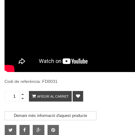
Codi de referència: FD0031
AFEGIR AL CARRET
Demani més informació d'aquest producte