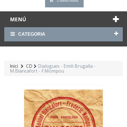
Cistella buida
MENÚ
CATEGORIA
CD
Dialogues - Emili Brugalla -
Inici
M.Blancafort - F.Mompou