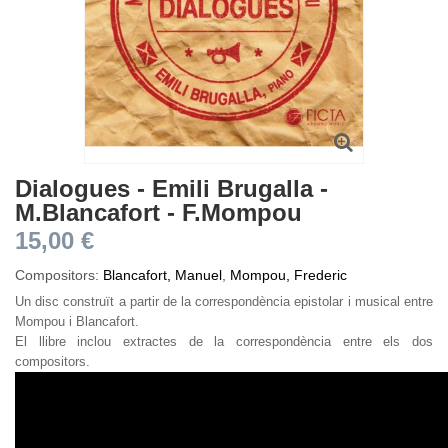
Dialogues - Emili Brugalla -
M.Blancafort - F.Mompou
15,00 €
Compositors:
Blancafort, Manuel
,
Mompou, Frederic
Un disc construït a partir de la correspondència epistolar i musical entre
Mompou i Blancafort.
El llibre inclou extractes de la correspondència entre els dos
compositors.