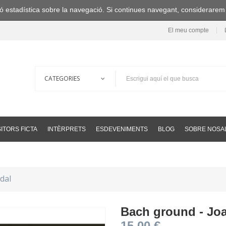
ació estadística sobre la navegació. Si continues navegant, considerare
El meu compte
ITORS FICTA
INTÈRPRETS
ESDEVENIMENTS
BLOG
SOBRE NOSA
dal
Bach ground - Jo
15,00 €