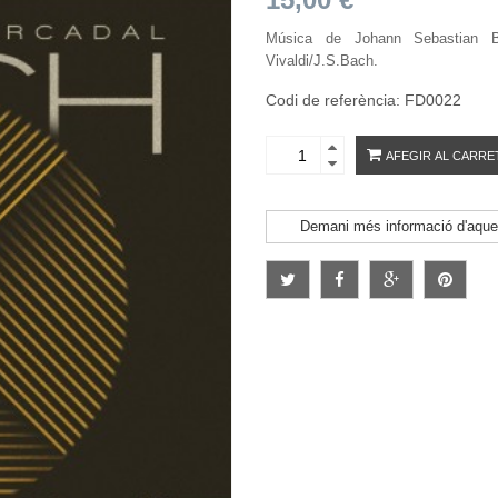
Música de Johann Sebastian Ba
Vivaldi/J.S.Bach.
Codi de referència: FD0022
AFEGIR AL CARRE
Demani més informació d'aque