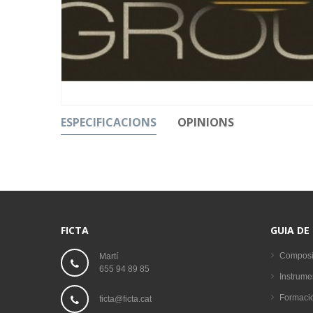
ESPECIFICACIONS
OPINIONS
FICTA
GUIA DE
Composi
Martí
655 94 89 85
Instrume
Formaci
ficta@ficta.cat