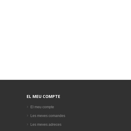
EL MEU COMPTE
El meu compte
Les meves comandes
Les meves adreces