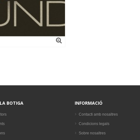
 LA BOTIGA
INFORMACIÓ
tors
Contacti amb nosaltres
nts
Condicions legals
ons
Sobre nosaltres