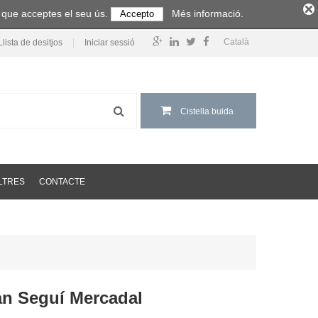
m que acceptes el seu ús.
Més informació.
Accepto
Català
Llista de desitjos
Iniciar sessió
Cistella buida
LTRES
CONTACTE
an Seguí Mercadal