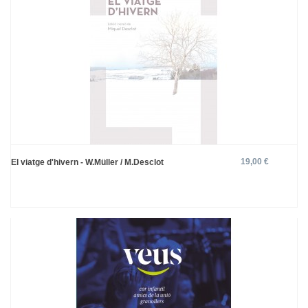
19,00 €
El viatge d'hivern - W.Müller / M.Desclot