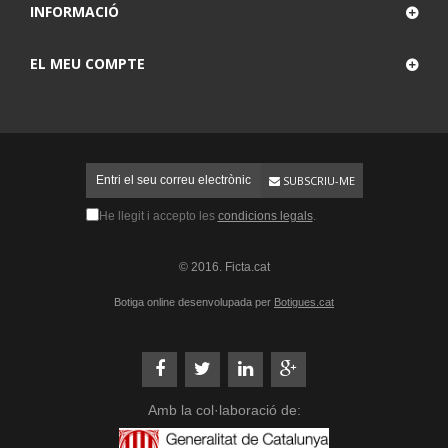
INFORMACIÓ
EL MEU COMPTE
SUBSCRIU-ME
He llegit i accepto les
condicions legals
.
© 2016. Ficta.cat
Botiga online desenvolupada per
Botigues.cat
Amb la col·laboració de: