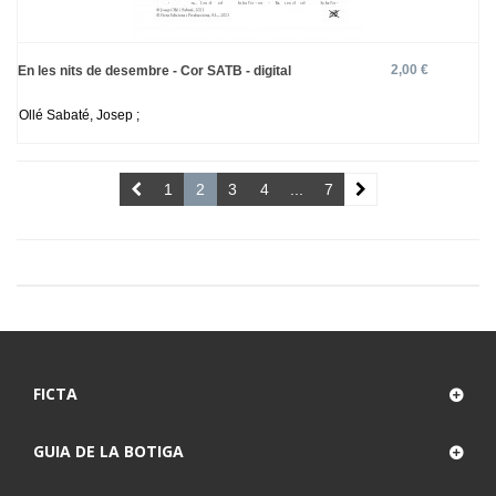
2,00 €
En les nits de desembre - Cor SATB - digital
Ollé Sabaté, Josep ;
1
2
3
4
...
7
FICTA
GUIA DE LA BOTIGA