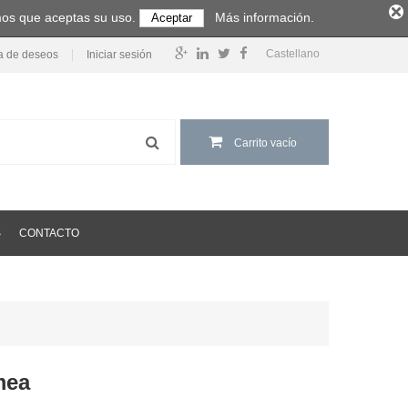
amos que aceptas su uso.
Más información.
Aceptar
Castellano
ta de deseos
Iniciar sesión
Carrito vacío
S
CONTACTO
mea