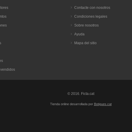
tores
Contacte con nosotros
ntos
Condiciones legales
ones
Sobre nosotros
Ayuda
s
Mapa del sitio
es
 vendidos
© 2016. Ficta.cat
Tienda online desarrollada por
Botigues.cat