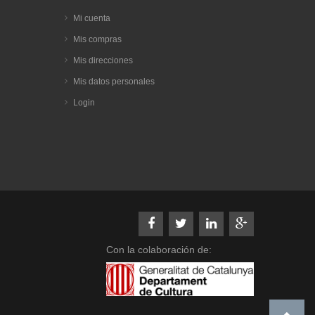
Mi cuenta
Mis compras
Mis direcciones
Mis datos personales
Login
Con la colaboración de: