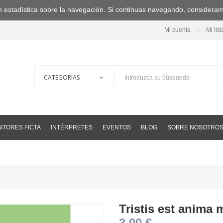
ción estadística sobre la navegación. Si continuas navegando, consider
Mi cuenta
Mi lis
ITORES FICTA
INTÉRPRETES
EVENTOS
BLOG
SOBRE NOSOTRO
Tristis est anima 
3,00 €