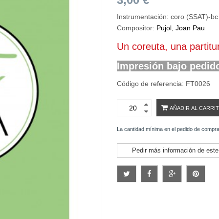
Instrumentación: coro (SSAT)-bc
Compositor:
Pujol, Joan Pau
Un coreuta, una partit
Impresión bajo pedid
Código de referencia: FT0026
AÑADIR AL CARRI
La cantidad mínima en el pedido de compra
Pedir más información de este