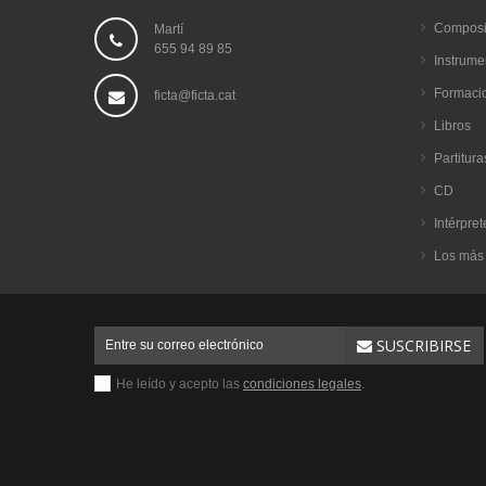
Composi
Martí
655 94 89 85
Instrume
Formaci
ficta@ficta.cat
Libros
Partitura
CD
Intérpret
Los más
SUSCRIBIRSE
He leído y acepto las
condiciones legales
.