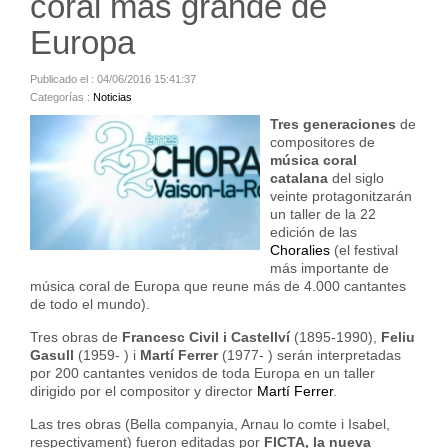
coral más grande de
Europa
Publicado el : 04/06/2016 15:41:37
Categorías :
Noticias
Tres generaciones
de
compositores de
música coral
catalana
del siglo
veinte protagonitzarán
un taller de la 22
edición de las
Choralies
(el festival
más importante de
música coral de Europa que reune más de 4.000 cantantes
de todo el mundo).
Tres obras de
Francesc Civil i Castellví
(1895-1990),
Feliu
Gasull
(1959- ) i
Martí Ferrer
(1977- ) serán interpretadas
por 200 cantantes venidos de toda Europa en un taller
dirigido por el compositor y director
Martí Ferrer
.
Las tres obras (
Bella companyia
,
Arnau lo comte
i
Isabel
,
respectivament) fueron editadas por
FICTA, la nueva