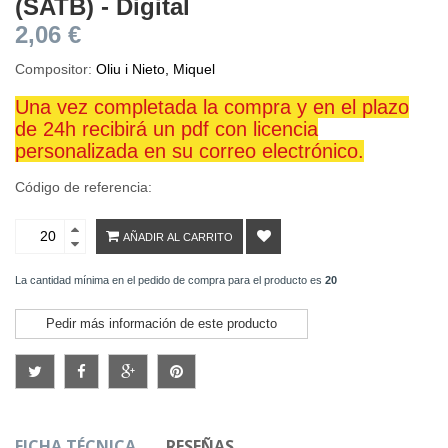
(SATB) - Digital
2,06 €
Compositor:
Oliu i Nieto, Miquel
Una vez completada la compra y en el plazo
de 24h recibirá un pdf con licencia
personalizada en su correo electrónico.
Código de referencia:
AÑADIR AL CARRITO
La cantidad mínima en el pedido de compra para el producto es
20
Pedir más información de este producto
FICHA TÉCNICA
RESEÑAS