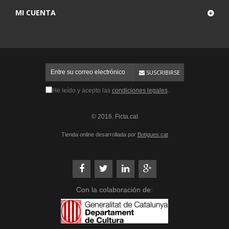
MI CUENTA
SUSCRIBIRSE
He leído y acepto las
condiciones legales
.
© 2016. Ficta.cat
Tienda online desarrollada por
Botigues.cat
Con la colaboración de: