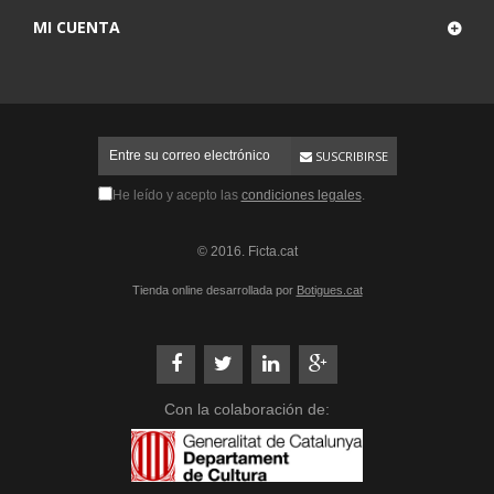
MI CUENTA
SUSCRIBIRSE
He leído y acepto las
condiciones legales
.
© 2016. Ficta.cat
Tienda online desarrollada por
Botigues.cat
Con la colaboración de: