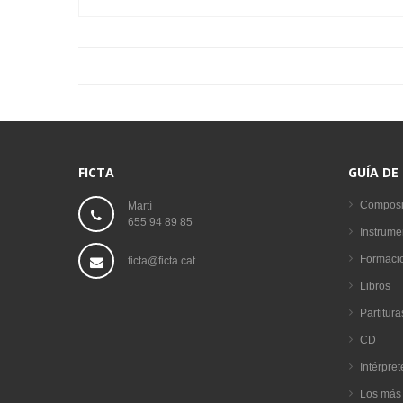
FICTA
GUÍA DE
Composi
Martí
655 94 89 85
Instrume
Formaci
ficta@ficta.cat
Libros
Partitura
CD
Intérpret
Los más