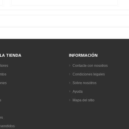
 LA TIENDA
INFORMACIÓN
tores
Contacte con nosotros
ntos
Condiciones legales
ones
Sobre nosotros
Ayuda
s
Mapa del sitio
es
 vendidos