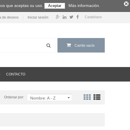
amos que aceptas su uso.
Más información.
Aceptar
Castellano
ta de deseos
Iniciar sesión
Carrito vacío
S
CONTACTO
Ordenar por:
Nombre: A - Z