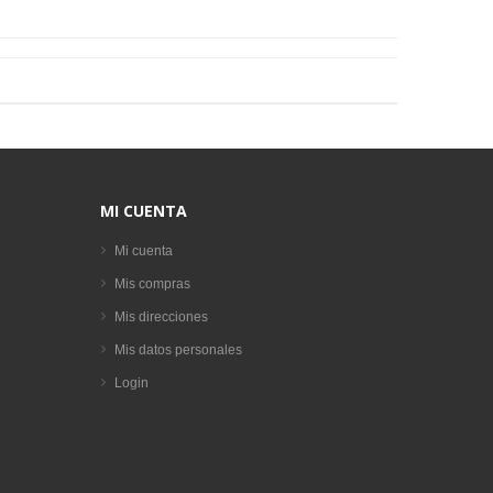
MI CUENTA
Mi cuenta
Mis compras
Mis direcciones
Mis datos personales
Login