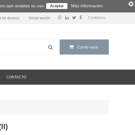
amos que aceptas su uso.
Más información.
Aceptar
Castellano
ta de deseos
Iniciar sesión
Carrito vacío
S
CONTACTO
II)