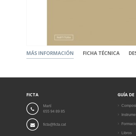
MÁS INFORMACIÓN
FICHA TÉCNICA
DE
FICTA
GUÍA DE
Composi
Martí
655 94 89 85
Instrume
Formaci
ficta@ficta.cat
Libros