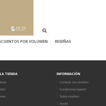
SCUENTOS POR VOLUMEN
RESEÑAS
 LA TIENDA
INFORMACIÓN
tores
Contacte con nosotros
ntos
Condiciones legales
ones
Sobre nosotros
Ayuda