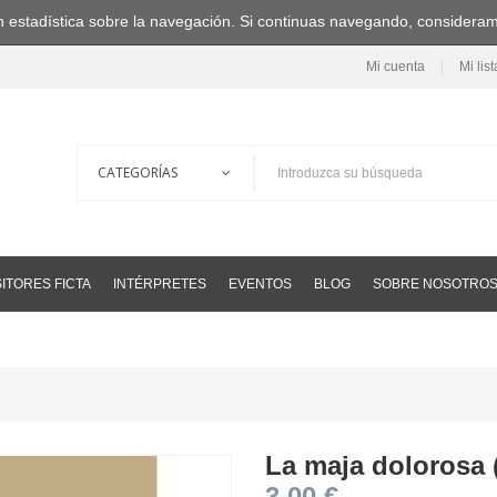
ción estadística sobre la navegación. Si continuas navegando, consider
Mi cuenta
Mi lis
ITORES FICTA
INTÉRPRETES
EVENTOS
BLOG
SOBRE NOSOTRO
La maja dolorosa (
3,00 €