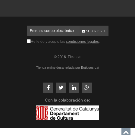
SUSCRIBIRSE
He leído y acepto las
condiciones legales
.
© 2016. Ficta.cat
Tienda online desarrollada por
Botigues.cat
Con la colaboración de: