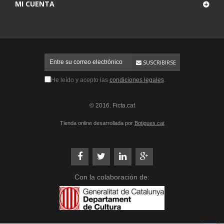
MI CUENTA
SUSCRIBIRSE
He leído y acepto las
condiciones legales
.
© 2016. Ficta.cat
Tienda online desarrollada por
Botigues.cat
Con la colaboración de: