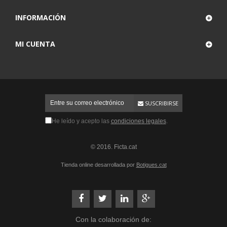
INFORMACIÓN
MI CUENTA
SUSCRIBIRSE
He leído y acepto las
condiciones legales
.
© 2016. Ficta.cat
Tienda online desarrollada por
Botigues.cat
Con la colaboración de: