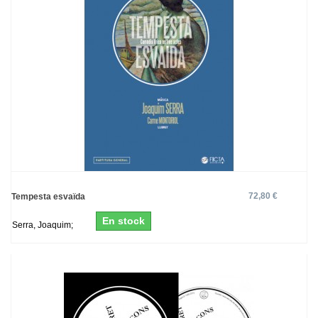
72,80 €
Tempesta esvaïda
En stock
Serra, Joaquim;