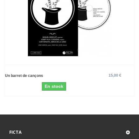
15,00 €
Un barret de cançons
En stock
FICTA