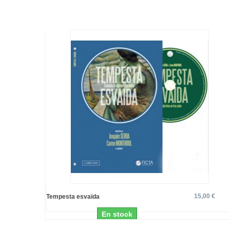
15,00 €
Tempesta esvaïda
En stock