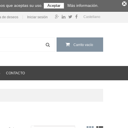
amos que aceptas su uso.
Más información.
Aceptar
Castellano
ta de deseos
Iniciar sesión
Carrito vacío
S
CONTACTO