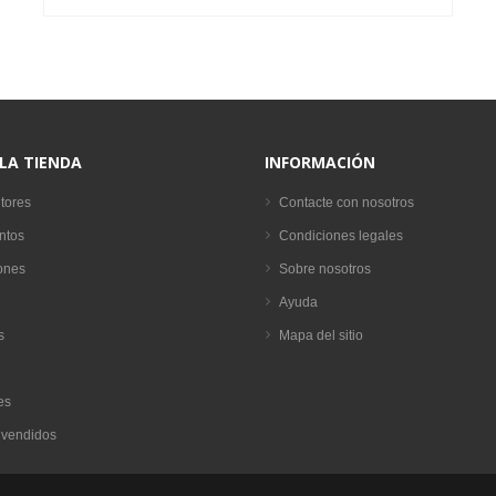
 LA TIENDA
INFORMACIÓN
tores
Contacte con nosotros
ntos
Condiciones legales
ones
Sobre nosotros
Ayuda
s
Mapa del sitio
es
 vendidos