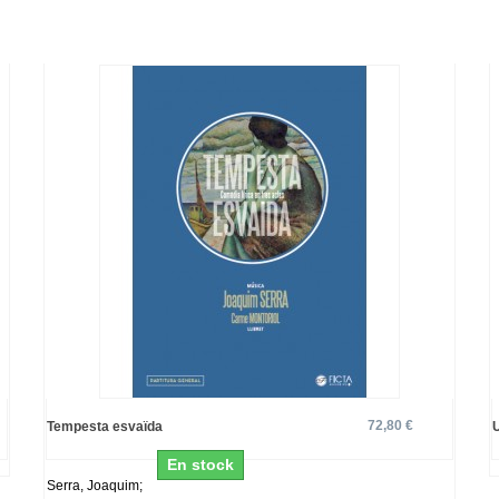
72,80 €
Tempesta esvaïda
En stock
Serra, Joaquim;