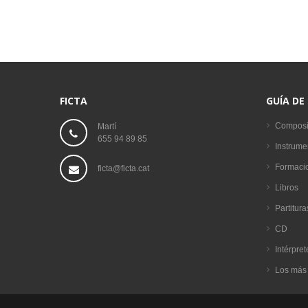
FICTA
GUÍA DE
Composi
Martí
655 94 89 85
Instrume
Formaci
ficta@ficta.cat
Libros
Partitura
CD
Intérpret
Los más