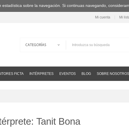
ción estadística sobre la navegación. Si continuas navegando, consider
Mi cuenta
Mi lis
ITORES FICTA
INTÉRPRETES
EVENTOS
BLOG
SOBRE NOSOTRO
térprete: Tanit Bona