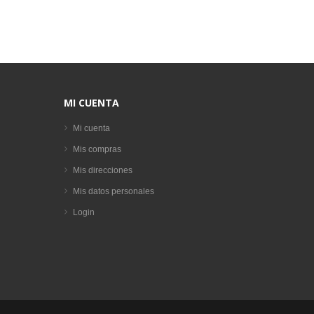
MI CUENTA
Mi cuenta
Mis compras
Mis direcciones
Mis datos personales
Login