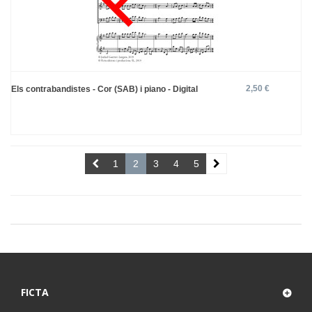
2,50 €
Els contrabandistes - Cor (SAB) i piano - Digital
1
2
3
4
5
FICTA