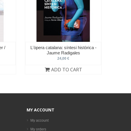
r /
L'òpera catalana: síntesi històrica -
Jaume Radigales
24,00 €
ADD TO CART
MY ACCOUNT
My account
My orders