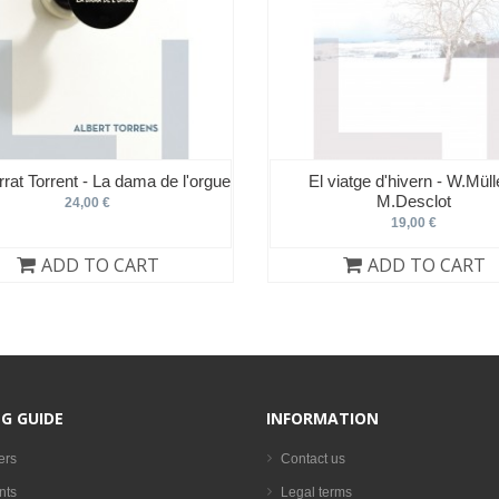
rat Torrent - La dama de l'orgue
El viatge d'hivern - W.Mülle
M.Desclot
24,00 €
19,00 €
ADD TO CART
ADD TO CART
G GUIDE
INFORMATION
ers
Contact us
nts
Legal terms