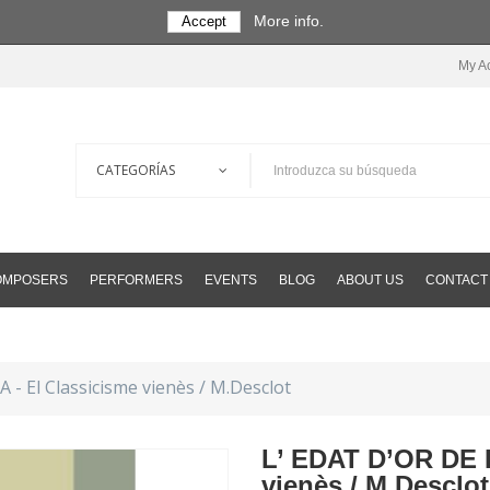
More info.
Accept
My A
COMPOSERS
PERFORMERS
EVENTS
BLOG
ABOUT US
CONTACT
- El Classicisme vienès / M.Desclot
L’ EDAT D’OR DE 
vienès / M.Desclot