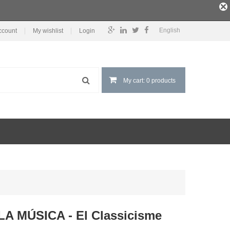
English
ccount
My wishlist
Login
My cart: 0 products
LA MÚSICA - El Classicisme