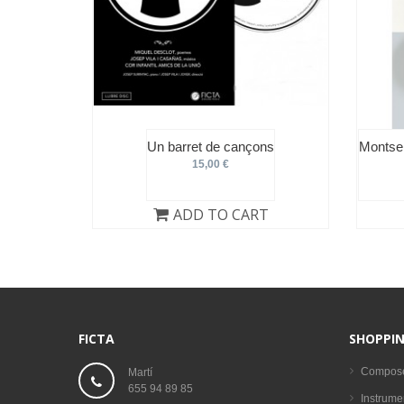
Un barret de cançons
Montser
15,00 €
ADD TO CART
FICTA
SHOPPIN
Compos
Martí
655 94 89 85
Instrume